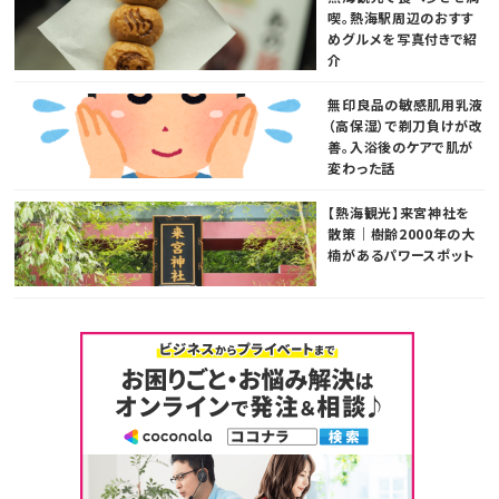
喫。熱海駅周辺のおすす
めグルメを写真付きで紹
介
無印良品の敏感肌用乳液
（高保湿）で剃刀負けが改
善。入浴後のケアで肌が
変わった話
【熱海観光】来宮神社を
散策｜樹齢2000年の大
楠があるパワースポット