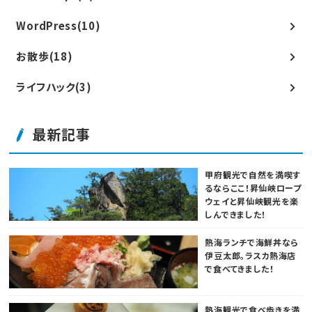
WordPress(10)
お散歩(18)
ライフハック(3)
最新記事
甲府観光で自然を満喫す
るならここ！昇仙峡ロープ
ウェイと昇仙峡観光を楽
しんできました！
熱海ランチで海鮮丼なら
伊豆太郎。ラスカ熱海店
で食べてきました！
熱海観光で食べ歩きを満