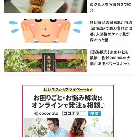
めグルメを写真付きで紹
介
無印良品の敏感肌用乳液
（高保湿）で剃刀負けが改
善。入浴後のケアで肌が
変わった話
【熱海観光】来宮神社を
散策｜樹齢2000年の大
楠があるパワースポット