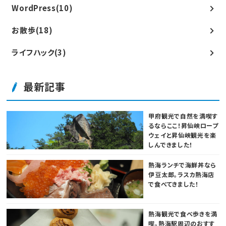
WordPress(10)
お散歩(18)
ライフハック(3)
最新記事
甲府観光で自然を満喫す
るならここ！昇仙峡ロープ
ウェイと昇仙峡観光を楽
しんできました！
熱海ランチで海鮮丼なら
伊豆太郎。ラスカ熱海店
で食べてきました！
熱海観光で食べ歩きを満
喫。熱海駅周辺のおすす