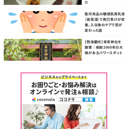
介
無印良品の敏感肌用乳液
（高保湿）で剃刀負けが改
善。入浴後のケアで肌が
変わった話
【熱海観光】来宮神社を
散策｜樹齢2000年の大
楠があるパワースポット