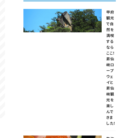
甲府
観光
で自
然を
満喫
する
なら
ここ！
昇仙
峡ロ
ープ
ウェ
イと
昇仙
峡観
光を
楽し
んで
きま
した！