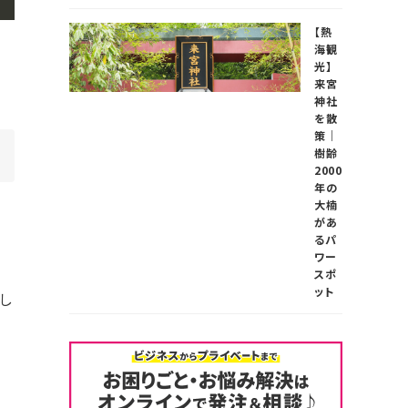
【熱
海観
光】
来宮
神社
を散
策｜
樹齢
2000
年の
大楠
があ
るパ
ワー
スポ
ット
し