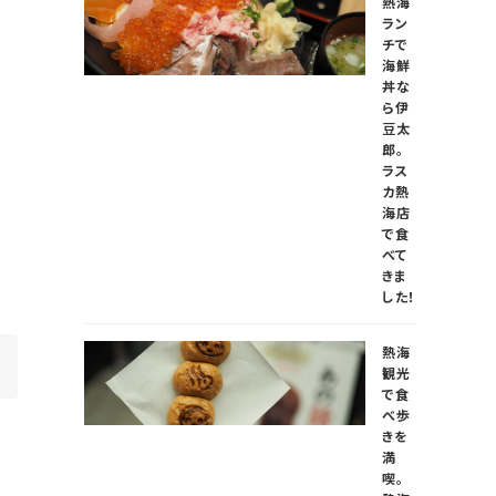
熱海
ラン
チで
海鮮
丼な
ら伊
豆太
郎。
ラス
カ熱
海店
で食
べて
きま
した！
熱海
観光
で食
べ歩
きを
満
喫。