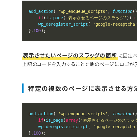
add_action
(
'wp_enqueue_scripts'
,
function
(
if
(
is_page
(
'表示させるページのスラッグ'
)
)
r
wp_deregister_script
(
'google-recaptcha
}
,
100
)
;
表示させたいページのスラッグの箇所
に固定ペ
上記のコードを入力することで他のページにロゴが表
特定の複数のページに表示させる方
add_action
(
'wp_enqueue_scripts'
,
function
(
if
(
is_page
(
array
(
'表示させるページのスラッ
wp_deregister_script
(
'google-recaptcha
}
,
100
)
;