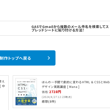
GASでGmailから複数のメール件名を検索してス
プレッドシートに貼り付ける方法！
b制作トップへ戻る
使え
ほんの一手間で劇的に変わるHTML & CSSとWe
[ 中
デザイン実践講座 [ Mana ]
2728円
価格:
(2024/4/27 12:23時点)
感想(8件)