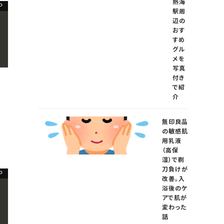
熱海
駅周
辺の
おす
すめ
グル
メを
写真
付き
で紹
介
無印良品
の敏感肌
用乳液
（高保
湿）で剃
刀負けが
改善。入
浴後のケ
アで肌が
変わった
話