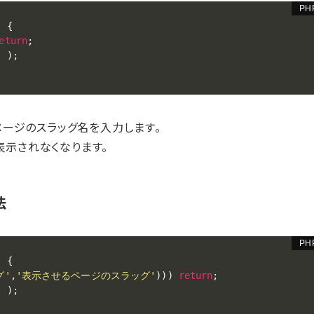
)
{
eturn
;
'
)
;
ージのスラッグ名を入力します。
示されなくなります。
法
)
{
グ'
,
'表示させるページのスラッグ'
)
)
)
return
;
'
)
;